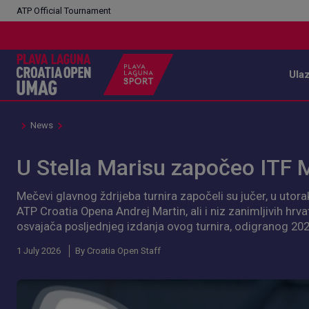
ATP Official Tournament
Ula
News
U Stella Marisu započeo ITF M
Mečevi glavnog ždrijeba turnira započeli su jučer, u utorak, 
ATP Croatia Opena Andrej Martin, ali i niz zanimljivih hrvat
osvajača posljednjeg izdanja ovog turnira, odigranog 202
1 July 2026
By Croatia Open Staff