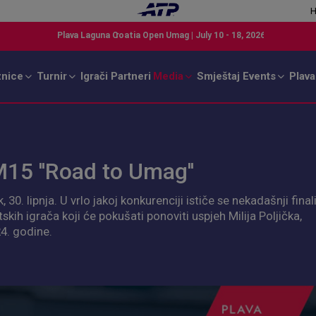
H
znice
Turnir
Igrači
Partneri
Media
Smještaj
Events
Plava
15 ''Road to Umag''
30. lipnja. U vrlo jakoj konkurenciji ističe se nekadašnji final
skih igrača koji će pokušati ponoviti uspjeh Milija Poljička,
4. godine.