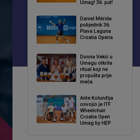
Umag! 36. put!
Daniel Mérida
pobjednik 36.
Plava Laguna
Croatia Opena
Donna Vekić u
Umagu otkrila
ritual koji ne
propušta prije
meča
Ante Kolunđija
osvojio je ITF
Wheelchair
Croatia Open
Umag by HEP