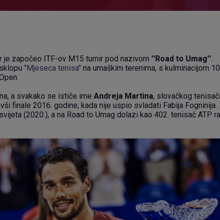
er je započeo ITF-ov M15 turnir pod nazivom
''Road to Umag''
.
 sklopu
''Mjeseca tenisa''
na umaškim terenima, s kulminacijom 10
 Open.
a, a svakako se ističe ime
Andreja Martina
, slovačkog tenisača
ši finale 2016. godine, kada nije uspio svladati Fabija Fogninija.
č svijeta (2020.), a na Road to Umag dolazi kao 402. tenisač ATP r