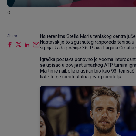
©
Na terenima Stella Maris teniskog centra juč
Share
Nastavak je to zgusnutog rasporeda tenisa u
srpnja, kada počinje 36. Plava Laguna Croatia
Igračka postava ponovno je veoma interesantn
se upisao u povijest umaškog ATP turnira igrav
Martin je najbolje plasiran bio kao 93. tenisa
liste te će nositi status prvog nositelja.