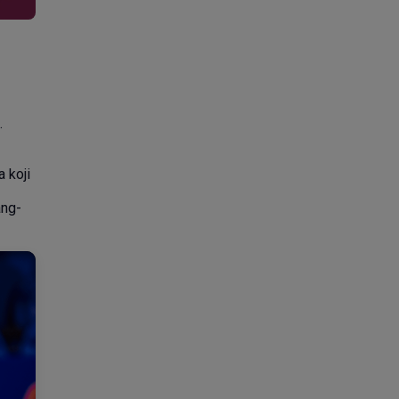
.
 koji
ang-