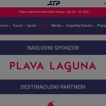
H
znice
Turnir
Igrači
Partneri
Media
Smještaj
Events
Plava
NASLOVNI SPONZOR
DESTINACIJSKI PARTNERI