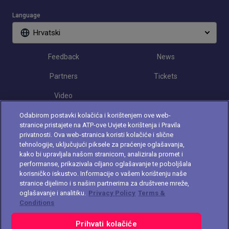
Language
Hrvatski
Feedback
News
Partners
Tickets
Video
Odabirom postavki kolačića i korištenjem ove web-
stranice pristajete na ATP-ove Uvjete korištenja i Pravila
Follow Croatia Open
privatnosti. Ova web-stranica koristi kolačiće i slične
tehnologije, uključujući piksele za praćenje oglašavanja,
kako bi upravljala našom stranicom, analizirala promet i
performanse, prikazivala ciljano oglašavanje te poboljšala
korisničko iskustvo. Informacije o vašem korištenju naše
stranice dijelimo i s našim partnerima za društvene mreže,
oglašavanje i analitiku.
Privacy Policy
Terms &
The players shown are for illustrative purposes only. Qualification and
Conditions
participation subject to ATP rules.
Players may withdraw due to injury,
illness or other grounds. Photographs courtesy of Getty Images and
Prihvati kolačiće
ATP tournament.
© 2021 ATP Tour, Inc.
Terms & Conditions