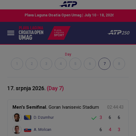
Day
1
2
3
4
5
6
7
8
17. srpnja 2026.
(Day 7)
Men's Semifinal.
Goran Ivanisevic Stadium
02:44:43
3
6
6
D. Dzumhur
6
4
3
A. Molcan