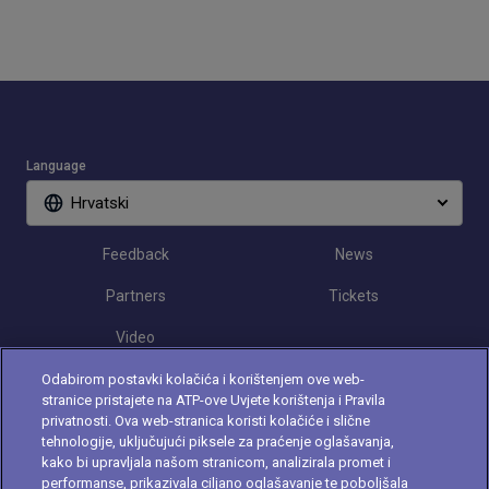
Language
Hrvatski
Feedback
News
Partners
Tickets
Video
Odabirom postavki kolačića i korištenjem ove web-
stranice pristajete na ATP-ove Uvjete korištenja i Pravila
Follow Croatia Open
privatnosti. Ova web-stranica koristi kolačiće i slične
tehnologije, uključujući piksele za praćenje oglašavanja,
kako bi upravljala našom stranicom, analizirala promet i
performanse, prikazivala ciljano oglašavanje te poboljšala