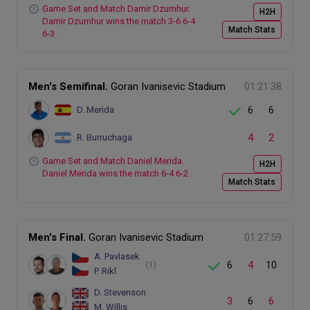
Game Set and Match Damir Dzumhur.
H2H
Damir Dzumhur wins the match 3-6 6-4
Match Stats
6-3 .
Men's Semifinal.
Goran Ivanisevic Stadium
01:21:38
6
6
D. Merida
4
2
R. Burruchaga
Game Set and Match Daniel Merida.
H2H
Daniel Merida wins the match 6-4 6-2 .
Match Stats
Men's Final.
Goran Ivanisevic Stadium
01:27:59
A. Pavlasek
6
4
10
(1)
P. Rikl
D. Stevenson
3
6
6
M. Willis