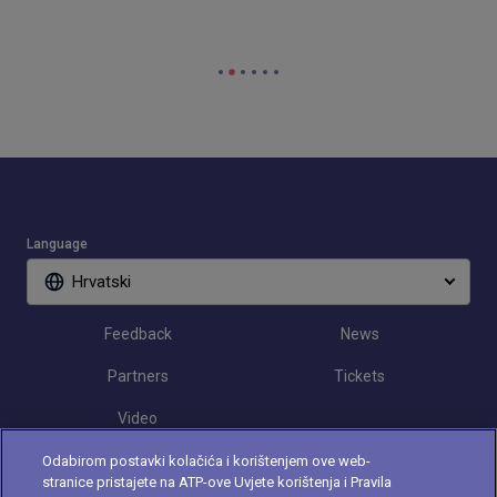
Language
Hrvatski
Feedback
News
Partners
Tickets
Video
Odabirom postavki kolačića i korištenjem ove web-
stranice pristajete na ATP-ove Uvjete korištenja i Pravila
Follow Croatia Open