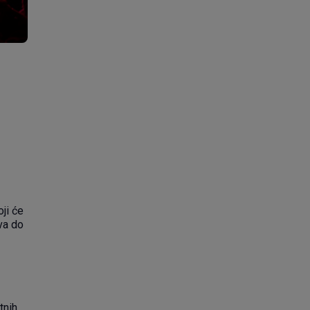
ji će
va do
tnih