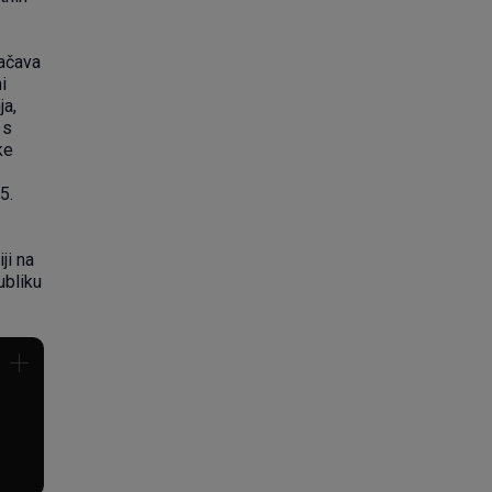
načava
i
ja,
 s
ke
5.
ji na
ubliku