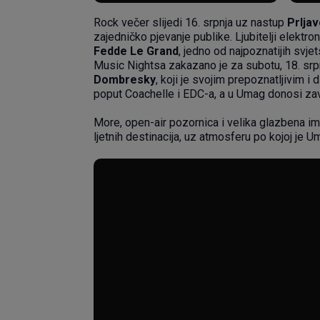
Rock večer slijedi 16. srpnja uz nastup
Prljav
zajedničko pjevanje publike. Ljubitelji elektr
Fedde Le Grand
, jedno od najpoznatijih svje
Music Nightsa zakazano je za subotu, 18. srpn
Dombresky
, koji je svojim prepoznatljivim 
poput Coachelle i EDC-a, a u Umag donosi za
More, open-air pozornica i velika glazbena ime
ljetnih destinacija, uz atmosferu po kojoj je