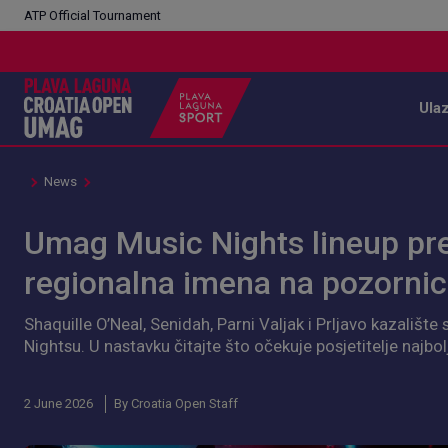
ATP Official Tournament
Ula
News
Umag Music Nights lineup pre
regionalna imena na pozornic
Shaquille O’Neal, Senidah, Parni Valjak i Prljavo kazal
Nightsu. U nastavku čitajte što očekuje posjetitelje najb
2 June 2026
By Croatia Open Staff