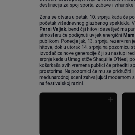
destinacija za spoj sporta, zabave i vrhunske
Zona se otvara u petak, 10. srpnja, kada će p
početak višednevnog glazbenog spektakla. Ve
Parni Valjak
, bend čiji hitovi desetljećima p
atmosferu će podignuti uvijek energični
Mamb
publikom. Ponedjeljak, 13. srpnja, rezerviran j
hitove, dok u utorak 14. srpnja na pozornicu s
izvođačica nove generacije čiji su nastupi red
srpnja kada u Umag stiže Shaquille O'Neal, p
košarkaša svih vremena publici će prirediti s
prostorima. Na pozornici će mu se pridružiti i 
međunarodnoj sceni zahvaljujući modernom sp
na festivalskoj razini.