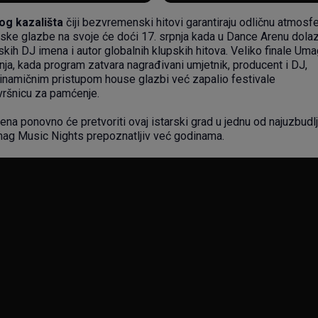
og kazališta
čiji bezvremenski hitovi garantiraju odličnu atmosfe
onske glazbe na svoje će doći 17. srpnja kada u Dance Arenu dolaz
tskih DJ imena i autor globalnih klupskih hitova. Veliko finale Um
ja, kada program zatvara nagrađivani umjetnik, producent i DJ,
i dinamičnim pristupom house glazbi već zapalio festivale
vršnicu za pamćenje.
na ponovno će pretvoriti ovaj istarski grad u jednu od najuzbudlji
 Umag Music Nights prepoznatljiv već godinama.