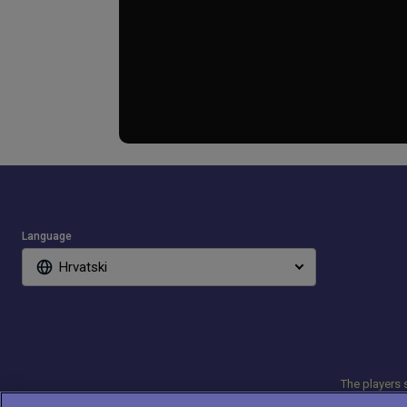
Language
Hrvatski
The players s
Players may withdraw