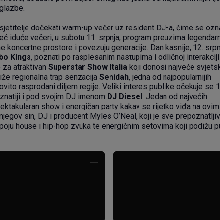
 glazbe.
osjetitelje dočekati warm-up večer uz resident DJ-a, čime se oz
ć iduće večeri, u subotu 11. srpnja, program preuzima legendarn
une koncertne prostore i povezuju generacije. Dan kasnije, 12. srpn
o Kings
, poznati po rasplesanim nastupima i odličnoj interakciji
e za atraktivan
Superstar Show Italia
koji donosi najveće svjets
tiže regionalna trap senzacija
Senidah
, jedna od najpopularnijih
ovito rasprodani diljem regije. Veliki interes publike očekuje se 1
oznatiji i pod svojim DJ imenom
DJ Diesel
. Jedan od najvećih
pektakularan show i energičan party kakav se rijetko viđa na ovim
njegov sin, DJ i producent Myles O’Neal, koji je sve prepoznatljivi
oju house i hip-hop zvuka te energičnim setovima koji podižu p