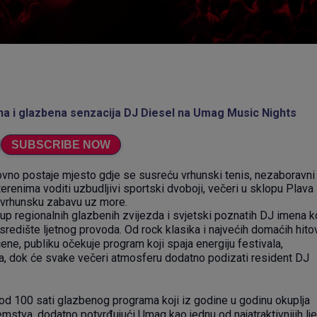
na i glazbena senzacija DJ Diesel na Umag Music Nights
|
SUBSCRIBE NOW
no postaje mjesto gdje se susreću vrhunski tenis, nezaboravni
m terenima voditi uzbudljivi sportski dvoboji, večeri u sklopu Plava
 vrhunsku zabavu uz more.
up regionalnih glazbenih zvijezda i svjetski poznatih DJ imena ko
središte ljetnog provoda. Od rock klasika i najvećih domaćih hito
ene, publiku očekuje program koji spaja energiju festivala,
jeta, dok će svake večeri atmosferu dodatno podizati resident DJ
d 100 sati glazbenog programa koji iz godine u godinu okuplja
emstva, dodatno potvrđujući Umag kao jednu od najatraktivnijih lje