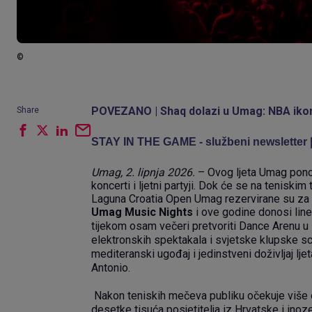
©
POVEZANO |
Shaq dolazi u Umag: NBA iko
Share
STAY IN THE GAME - službeni newsletter 
Umag, 2. lipnja 2026.
– Ovog ljeta Umag ponov
koncerti i ljetni partyji. Dok će se na teniski
Laguna Croatia Open Umag rezervirane su za
Umag Music Nights
i ove godine donosi line
tijekom osam večeri pretvoriti Dance Arenu u 
elektronskih spektakala i svjetske klupske sc
mediteranski ugođaj i jedinstveni doživljaj l
Antonio.
Nakon teniskih mečeva publiku očekuje više o
desetke tisuća posjetitelja iz Hrvatske i inoz