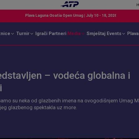
H
znice
Turnir
Igrači
Partneri
Media
Smještaj
Events
Plava
dstavljen – vodeća globalna i
i
ište samo su neka od glazbenih imena na ovogodišnjem Umag M
oljeg glazbenog spektakla uz more.