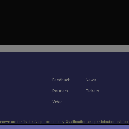
Feedback
News
Partners
Tickets
Video
hown are for illustrative purposes only. Qualification and participation subject
 due to injury, illness or other grounds. Photographs courtesy of Getty Image