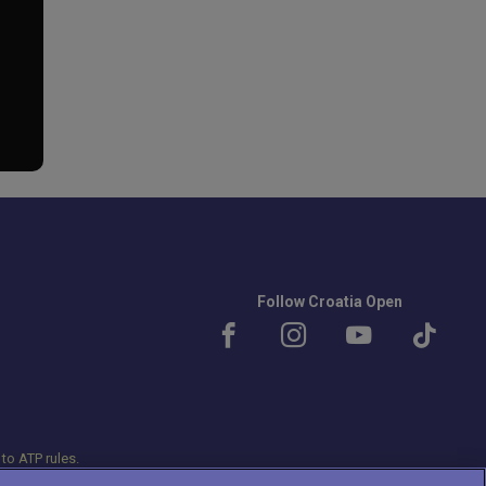
Follow Croatia Open
 to ATP rules.
s and ATP tournament.