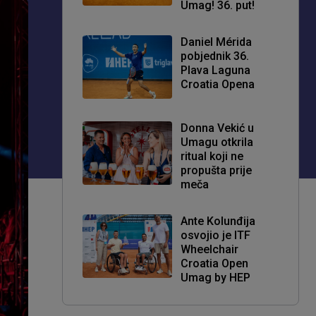
Umag! 36. put!
Daniel Mérida
pobjednik 36.
Plava Laguna
Croatia Opena
Donna Vekić u
Umagu otkrila
ritual koji ne
propušta prije
meča
Ante Kolunđija
osvojio je ITF
Wheelchair
Croatia Open
Umag by HEP